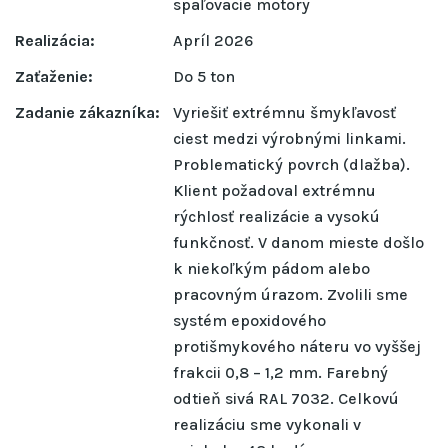
spaľovacie motory
Realizácia:
Apríl 2026
Zaťaženie:
Do 5 ton
Zadanie zákazníka:
Vyriešiť extrémnu šmykľavosť
ciest medzi výrobnými linkami.
Problematický povrch (dlažba).
Klient požadoval extrémnu
rýchlosť realizácie a vysokú
funkčnosť. V danom mieste došlo
k niekoľkým pádom alebo
pracovným úrazom. Zvolili sme
systém epoxidového
protišmykového náteru vo vyššej
frakcii 0,8 – 1,2 mm. Farebný
odtieň sivá RAL 7032. Celkovú
realizáciu sme vykonali v