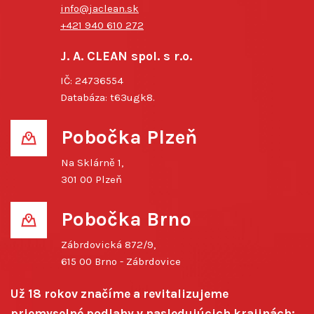
info@jaclean.sk
+421 940 610 272
J. A. CLEAN spol. s r.o.
IČ: 24736554
Databáza: t63ugk8.
Pobočka Plzeň
Na Sklárně 1,
301 00 Plzeň
Pobočka Brno
Zábrdovická 872/9,
615 00 Brno - Zábrdovice
Už 18 rokov značíme a revitalizujeme
priemyselné podlahy v nasledujúcich krajinách: