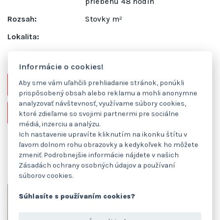
priebehu 48 hodín
Rozsah:
Stovky m²
Lokalita:
MÁTE ZÁUJEM O PODOBNÚ REALIZÁCIU?
Informácie o cookies!
Aby sme vám uľahčili prehliadanie stránok, ponúkli
Áno, chcem zaslať nezáväzný dopyt
prispôsobený obsah alebo reklamu a mohli anonymne
analyzovať návštevnosť, využívame súbory cookies,
Chcem cenovú ponuku do 24 hodín
ktoré zdieľame so svojimi partnermi pre sociálne
médiá, inzerciu a analýzu.
Ich nastavenie upravíte kliknutím na ikonku štítu v
Fotogaléria
ľavom dolnom rohu obrazovky a kedykoľvek ho môžete
zmeniť. Podrobnejšie informácie nájdete v našich
Zásadách ochrany osobných údajov a používaní
súborov cookies.
Súhlasíte s používaním cookies?