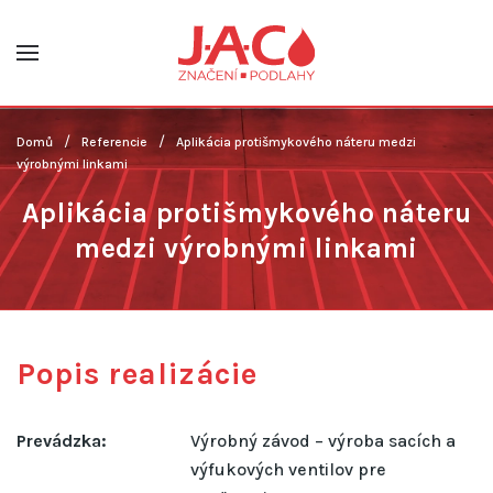
Skip to main content
Domů
Referencie
Aplikácia protišmykového náteru medzi
výrobnými linkami
Aplikácia protišmykového náteru
medzi výrobnými linkami
Popis realizácie
Prevádzka:
Výrobný závod – výroba sacích a
výfukových ventilov pre