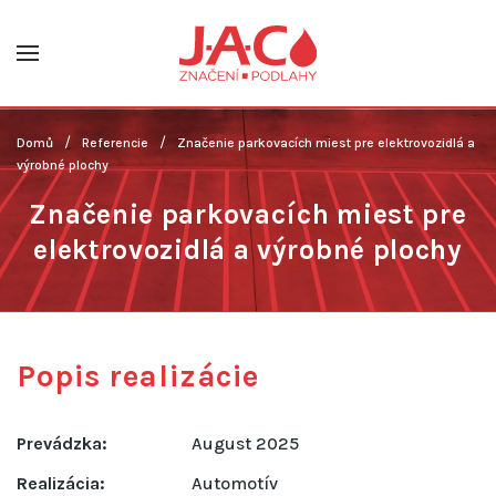
Skip to main content
Domů
Referencie
Značenie parkovacích miest pre elektrovozidlá a
výrobné plochy
Značenie parkovacích miest pre
elektrovozidlá a výrobné plochy
Popis realizácie
Prevádzka:
August 2025
Realizácia:
Automotív