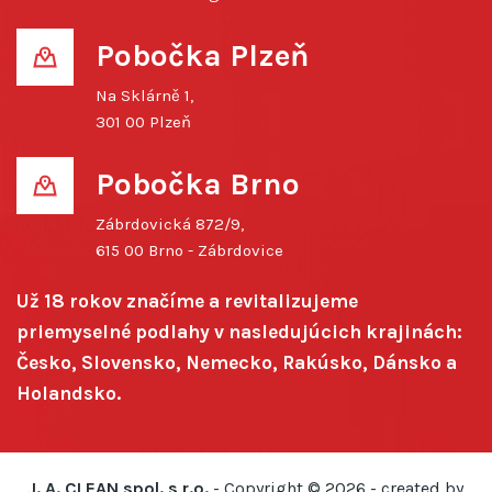
Pobočka Plzeň
Na Sklárně 1,
301 00 Plzeň
Pobočka Brno
Zábrdovická 872/9,
615 00 Brno - Zábrdovice
Už 18 rokov značíme a revitalizujeme
priemyselné podlahy v nasledujúcich krajinách:
Česko, Slovensko, Nemecko, Rakúsko, Dánsko a
Holandsko.
J. A. CLEAN spol. s r.o.
- Copyright ©
2026 - created by