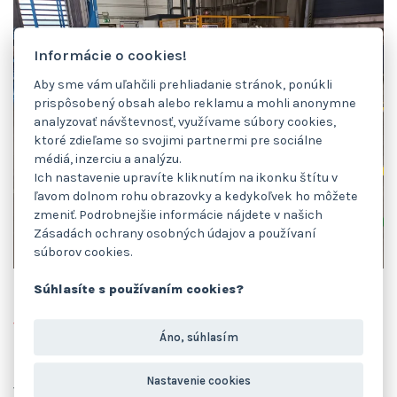
Informácie o cookies!
Aby sme vám uľahčili prehliadanie stránok, ponúkli
prispôsobený obsah alebo reklamu a mohli anonymne
analyzovať návštevnosť, využívame súbory cookies,
ktoré zdieľame so svojimi partnermi pre sociálne
médiá, inzerciu a analýzu.
Ich nastavenie upravíte kliknutím na ikonku štítu v
ľavom dolnom rohu obrazovky a kedykoľvek ho môžete
zmeniť. Podrobnejšie informácie nájdete v našich
Zásadách ochrany osobných údajov a používaní
súborov cookies.
Súhlasíte s používaním cookies?
Refresh podlahového značenia
výrobného závodu – Mladá Boleslav
Áno, súhlasím
Prevádzka:
Nastavenie cookies
Výrobca zváraných kovových dielov