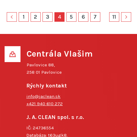
1
2
3
4
5
6
7
11
Centrála Vlašim
Pavlovice 88,
258 01 Pavlovice
Rýchly kontakt
info@jaclean.sk
+421 940 610 272
J. A. CLEAN spol. s r.o.
IČ: 24736554
Databáza: t63ugk8.