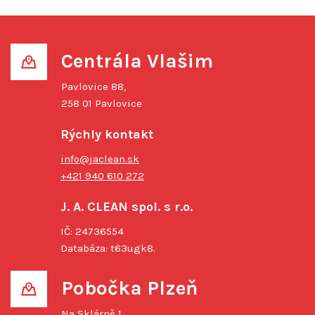
Centrála Vlašim
Pavlovice 88,
258 01 Pavlovice
Rýchly kontakt
info@jaclean.sk
+421 940 610 272
J. A. CLEAN spol. s r.o.
IČ: 24736554
Databáza: t63ugk8.
Pobočka Plzeň
Na Sklárně 1,