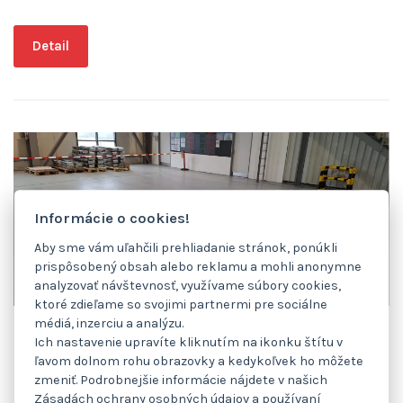
Detail
Informácie o cookies!
Aby sme vám uľahčili prehliadanie stránok, ponúkli
prispôsobený obsah alebo reklamu a mohli anonymne
analyzovať návštevnosť, využívame súbory cookies,
ktoré zdieľame so svojimi partnermi pre sociálne
médiá, inzerciu a analýzu.
Revitalizácia podláh pre zákazníka z
Ich nastavenie upravíte kliknutím na ikonku štítu v
oblasti výroby vykurovacích systémov
ľavom dolnom rohu obrazovky a kedykoľvek ho môžete
zmeniť. Podrobnejšie informácie nájdete v našich
a sanitárnej techniky
Zásadách ochrany osobných údajov a používaní