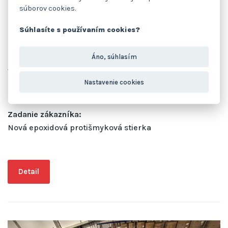
súborov cookies.
Prevádzka:
Súhlasíte s používaním cookies?
Priemyselná výroba
Realizácia:
Áno, súhlasím
Január 2025
Nastavenie cookies
Zaťaženie:
Zadanie zákazníka:
Nová epoxidová protišmyková stierka
Detail